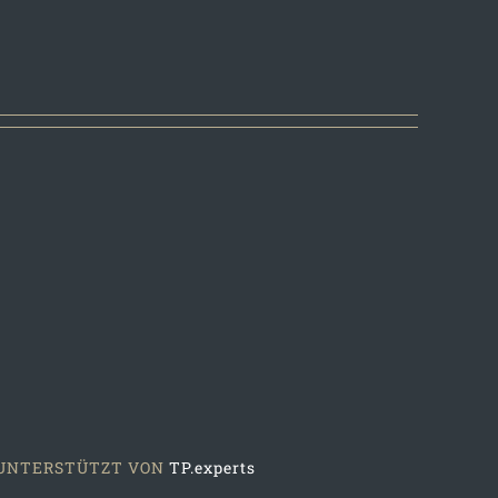
| UNTERSTÜTZT VON
TP.experts